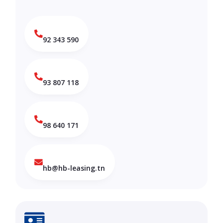
92 343 590
93 807 118
98 640 171
hb@hb-leasing.tn