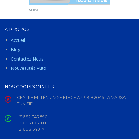
1 655 DT/Mois
AUDI
A PROPOS
Accueil
Blog
Contactez Nous
Nouveautés Auto
NOS COORDONNÉES
CENTRE MILLÉNIUM 2E ETAGE APP B19 2046 LA MARSA,
TUNISIE
+216 92 343 590
+216 93 807 118
+216 98 640 171