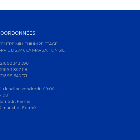
COORDONNÉES
CENTRE MILLÉNIUM 2E ETAGE
APP B19 2046 LA MARSA, TUNISIE
+216 92 343 590
+216 93 807 118
+216 98 640 171
Du lundi au vendredi :
09:00 -
17:00
Samedi :
Fermé
Dimanche :
Fermé