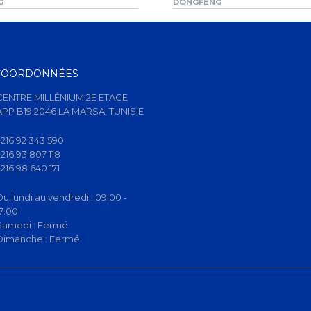
G
DONGFENG
COORDONNÉES
CENTRE MILLÉNIUM 2E ETAGE
APP B19 2046 LA MARSA, TUNISIE
+216 92 343 590
+216 93 807 118
+216 98 640 171
Du lundi au vendredi :
09:00 -
17:00
Samedi :
Fermé
Dimanche :
Fermé