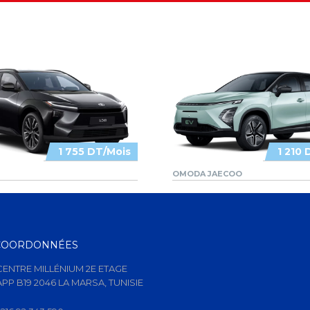
1 755 DT/Mois
1 210 
OMODA JAECOO
COORDONNÉES
CENTRE MILLÉNIUM 2E ETAGE
APP B19 2046 LA MARSA, TUNISIE