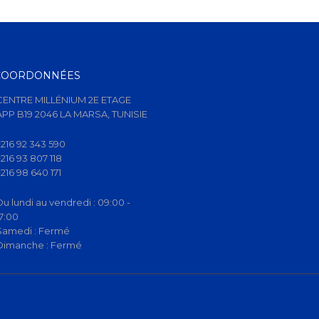
COORDONNÉES
CENTRE MILLÉNIUM 2E ETAGE
APP B19 2046 LA MARSA, TUNISIE
+216 92 343 590
+216 93 807 118
+216 98 640 171
Du lundi au vendredi :
09:00 -
17:00
Samedi :
Fermé
Dimanche :
Fermé