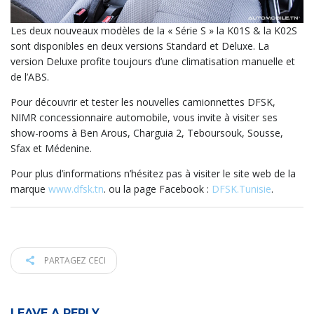
Les deux nouveaux modèles de la « Série S » la K01S & la K02S
sont disponibles en deux versions Standard et Deluxe. La
version Deluxe profite toujours d’une climatisation manuelle et
de l’ABS.
Pour découvrir et tester les nouvelles camionnettes DFSK,
NIMR concessionnaire automobile, vous invite à visiter ses
show-rooms à Ben Arous, Charguia 2, Teboursouk, Sousse,
Sfax et Médenine.
Pour plus d’informations n’hésitez pas à visiter le site web de la
marque
www.dfsk.tn
. ou la page Facebook :
DFSK.Tunisie
.
PARTAGEZ CECI
LEAVE A REPLY