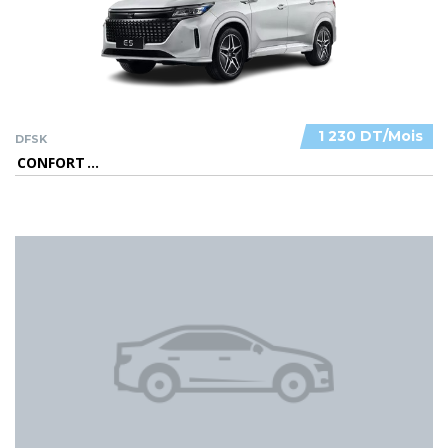
1 230 DT/Mois
DFSK
CONFORT
...