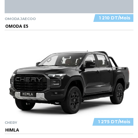
1 210 DT/Mois
OMODA JAECOO
OMODA E5
1 275 DT/Mois
CHERY
HIMLA