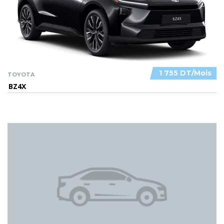
1 755 DT/Mois
TOYOTA
BZ4X