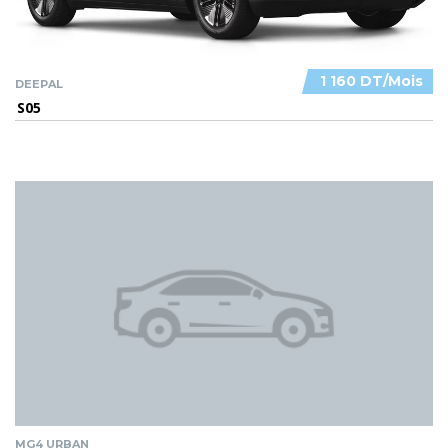
1 160 DT/Mois
DEEPAL
S05
MG4 URBAN