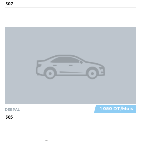
S07
1 050 DT/Mois
DEEPAL
S05