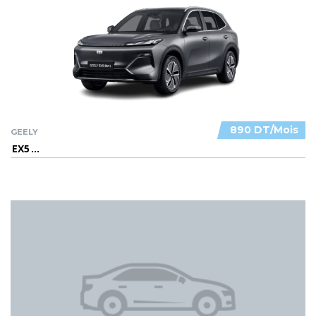
890 DT/Mois
GEELY
EX5
...