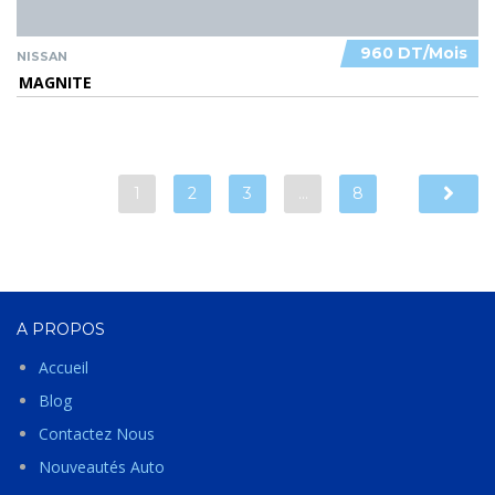
960 DT/Mois
NISSAN
MAGNITE
1
2
3
…
8
A PROPOS
Accueil
Blog
Contactez Nous
Nouveautés Auto