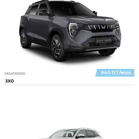
940 DT/Mois
MAHINDRA
3XO