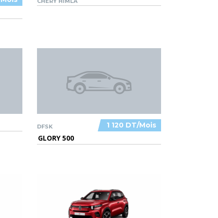
CHERY HIMLA
1 120 DT/Mois
DFSK
GLORY 500