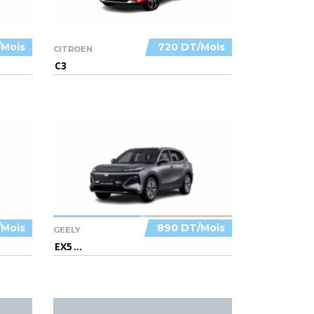
/Mois
720 DT/Mois
CITROEN
C3
/Mois
890 DT/Mois
GEELY
EX5
...