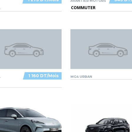
AVANTIER MOTORS
A
COMMUTER
1 160 DT/Mois
L
MG4 URBAN