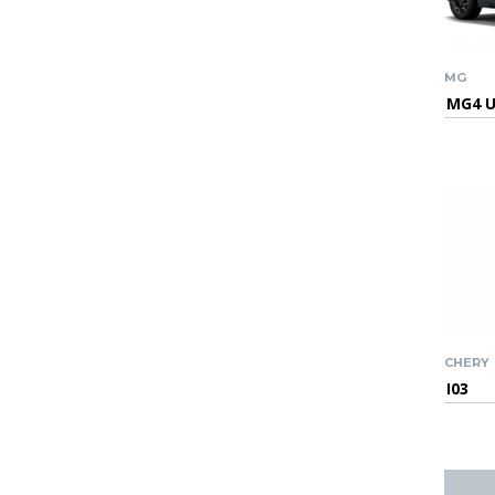
MG
MG4 
CHERY
I03