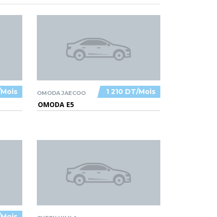
/Mois
1 210 DT/Mois
OMODA JAECOO
OMODA E5
/Mois