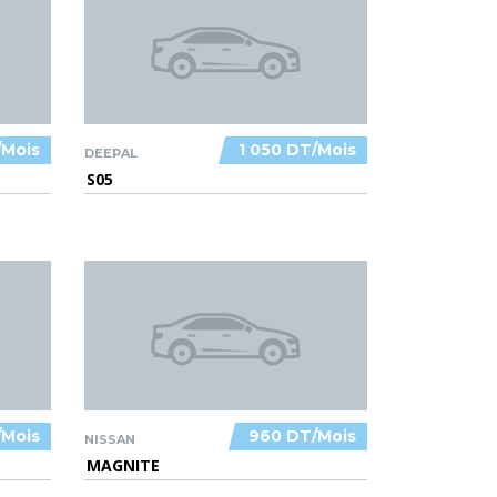
/Mois
1 050 DT/Mois
DEEPAL
S05
/Mois
960 DT/Mois
NISSAN
MAGNITE