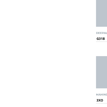
DEEPA
G318
MAHIN
3XO