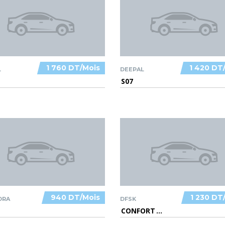
1 760 DT/Mois
1 420 DT
L
DEEPAL
S07
940 DT/Mois
1 230 DT
DRA
DFSK
CONFORT
...