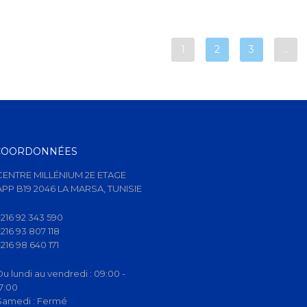
1
2
3
…
COORDONNÉES
CENTRE MILLÉNIUM 2E ETAGE
APP B19 2046 LA MARSA, TUNISIE
+216 92 343 590
+216 93 807 118
+216 98 640 171
Du lundi au vendredi :
09:00 -
17:00
Samedi :
Fermé