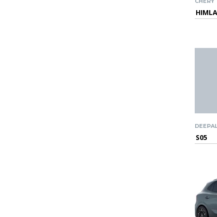
CHERY
HIML
DEEPA
S05