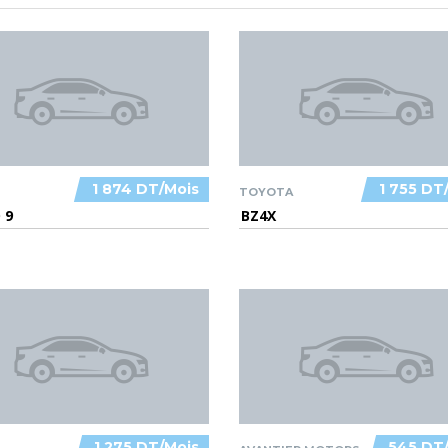
1 874 DT/Mois
1 755 DT
TOYOTA
 9
BZ4X
1 275 DT/Mois
545 DT