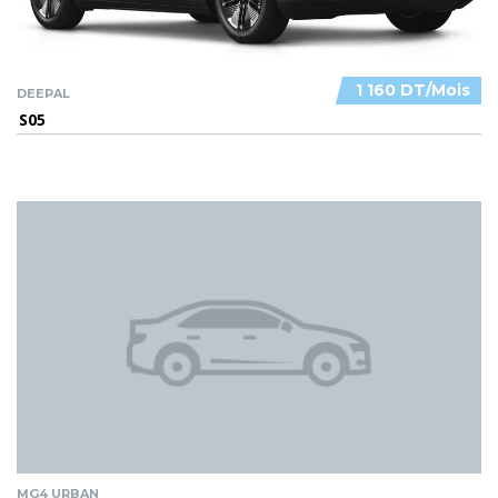
1 160 DT/Mois
DEEPAL
S05
MG4 URBAN