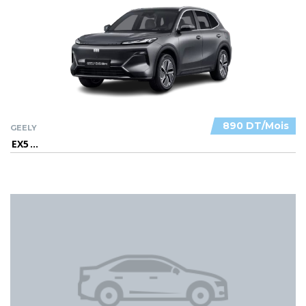
890 DT/Mois
GEELY
EX5
...