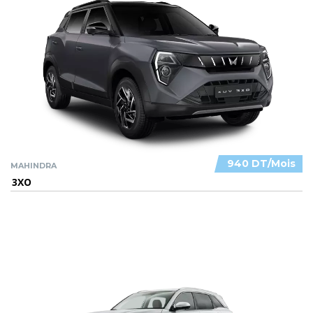
940 DT/Mois
MAHINDRA
3XO