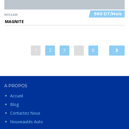
960 DT/Mois
NISSAN
MAGNITE
1
2
3
…
8
A PROPOS
Accueil
Blog
Contactez Nous
Nouveautés Auto