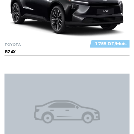
1 755 DT/Mois
TOYOTA
BZ4X