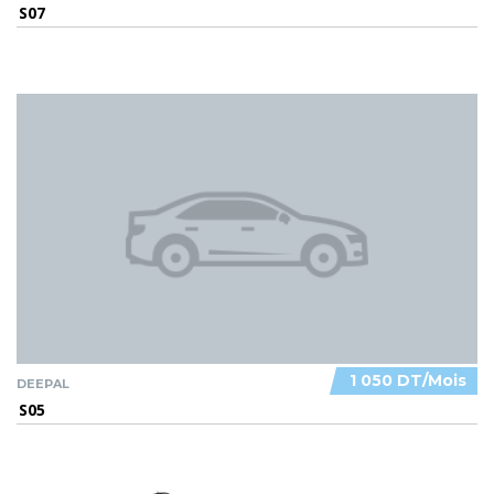
S07
1 050 DT/Mois
DEEPAL
S05