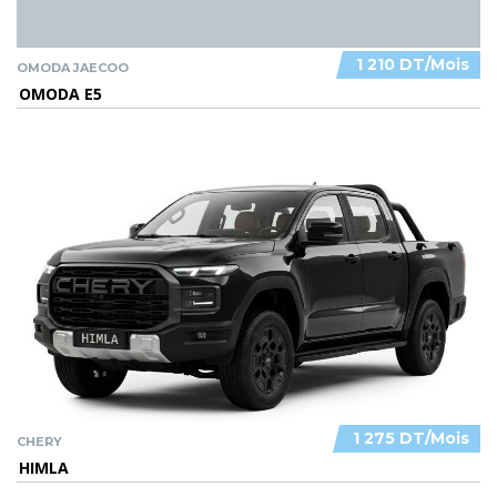
1 210 DT/Mois
OMODA JAECOO
OMODA E5
1 275 DT/Mois
CHERY
HIMLA