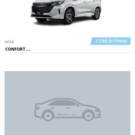
1 230 DT/Mois
DFSK
CONFORT
...