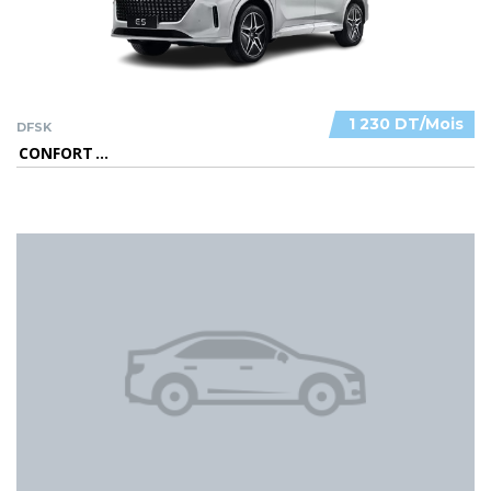
1 230 DT/Mois
DFSK
CONFORT
...