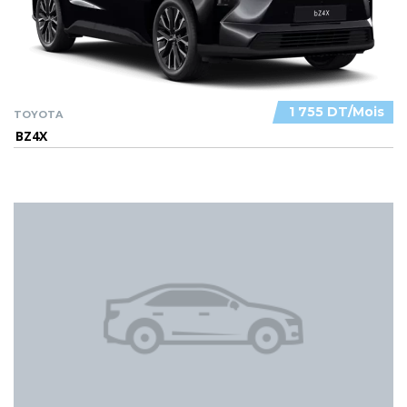
1 755 DT/Mois
TOYOTA
BZ4X