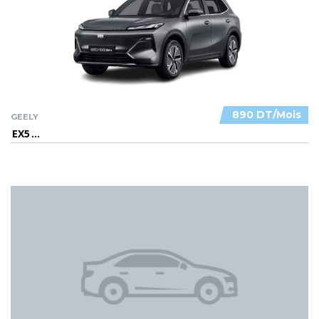
890 DT/Mois
GEELY
EX5
...