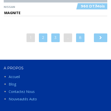
960 DT/Mois
NISSAN
MAGNITE
1
2
3
…
8
A PROPOS
Accueil
Blog
Contactez Nous
Nouveautés Auto