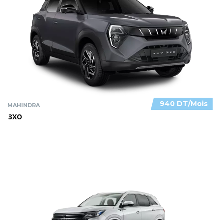
940 DT/Mois
MAHINDRA
3XO