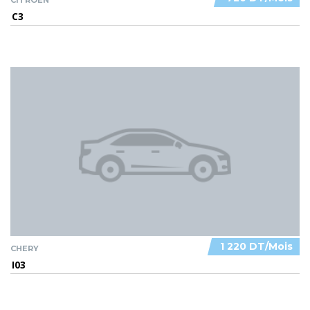
C3
1 220 DT/Mois
CHERY
I03