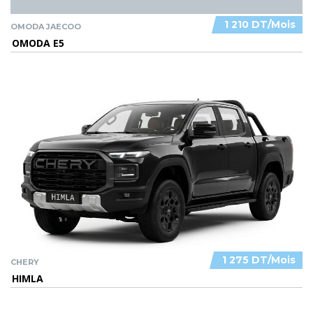
1 210 DT/Mois
OMODA JAECOO
OMODA E5
1 275 DT/Mois
CHERY
HIMLA