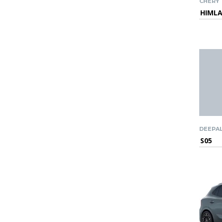
CHERY
HIML
DEEPA
S05