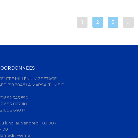
1
2
3
…
COORDONNÉES
CENTRE MILLÉNIUM 2E ETAGE
APP B19 2046 LA MARSA, TUNISIE
+216 92 343 590
+216 93 807 118
+216 98 640 171
Du lundi au vendredi :
09:00 -
17:00
Samedi :
Fermé