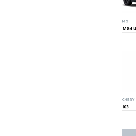
MG
MG4 
CHERY
I03