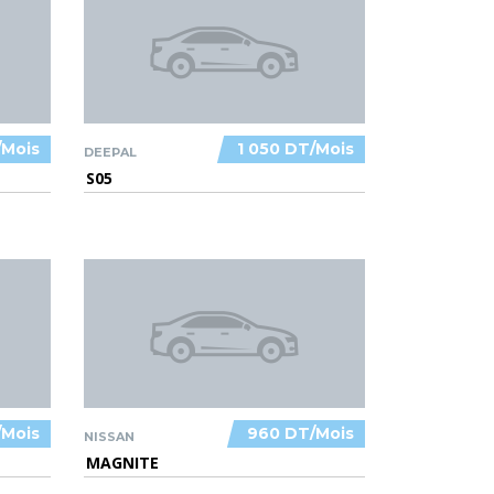
/Mois
1 050 DT/Mois
DEEPAL
S05
/Mois
960 DT/Mois
NISSAN
MAGNITE