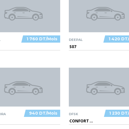
1 760 DT/Mois
1 420 DT
L
DEEPAL
S07
940 DT/Mois
1 230 DT
DRA
DFSK
CONFORT
...