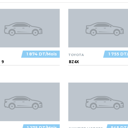
1 874 DT/Mois
1 755 DT
TOYOTA
 9
BZ4X
1 275 DT/Mois
545 DT