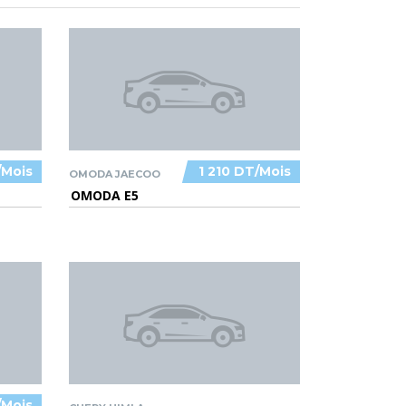
/Mois
1 210 DT/Mois
OMODA JAECOO
OMODA E5
/Mois