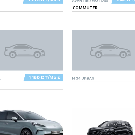
AVANTIER MOTORS
A
COMMUTER
1 160 DT/Mois
L
MG4 URBAN