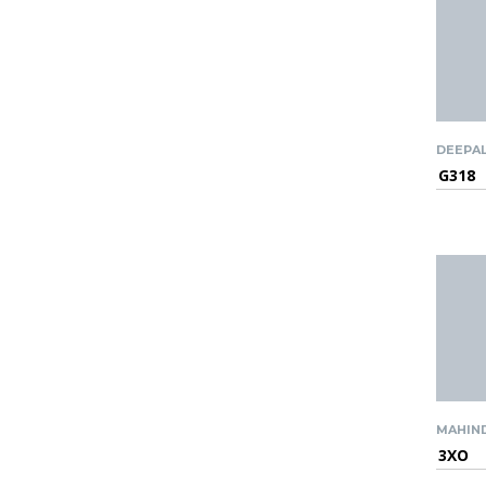
DEEPA
G318
MAHIN
3XO