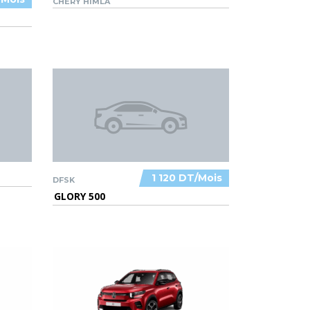
CHERY HIMLA
1 120 DT/Mois
DFSK
GLORY 500