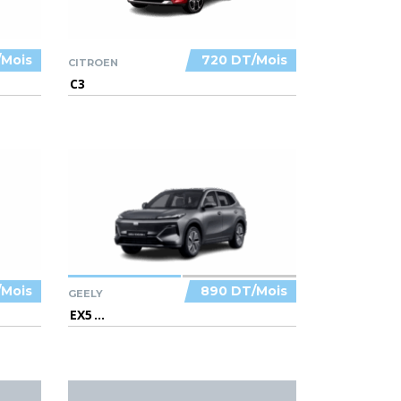
/Mois
720 DT/Mois
CITROEN
C3
/Mois
890 DT/Mois
GEELY
EX5
...