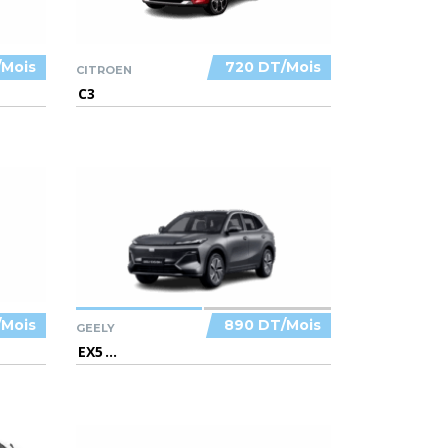
/Mois
720 DT/Mois
CITROEN
C3
/Mois
890 DT/Mois
GEELY
EX5
...