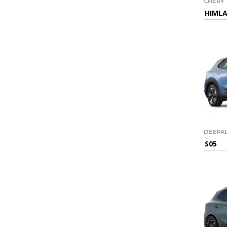
CHERY
HIML
DEEPA
S05