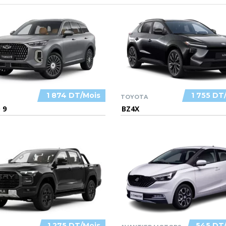
1 874 DT/Mois
1 755 DT
TOYOTA
 9
BZ4X
1 275 DT/Mois
545 DT