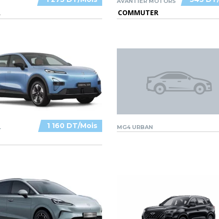
AVANTIER MOTORS
A
COMMUTER
1 160 DT/Mois
L
MG4 URBAN