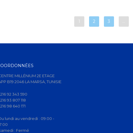
1
2
3
…
COORDONNÉES
CENTRE MILLÉNIUM 2E ETAGE
APP B19 2046 LA MARSA, TUNISIE
+216 92 343 590
+216 93 807 118
+216 98 640 171
Du lundi au vendredi :
09:00 -
17:00
Samedi :
Fermé