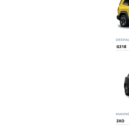
DEEPA
G318
MAHIN
3XO