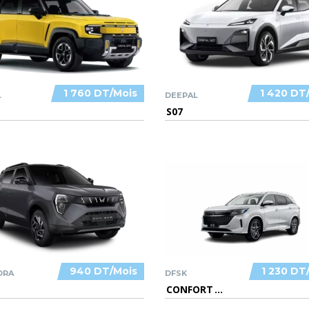
1 760 DT/Mois
1 420 DT
L
DEEPAL
S07
940 DT/Mois
1 230 DT
DRA
DFSK
CONFORT
...