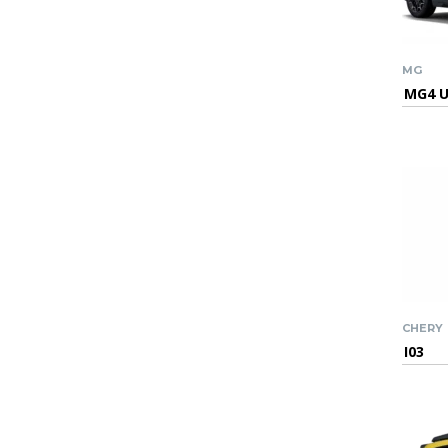
MG
MG4 
CHERY
I03