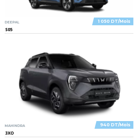
1 050 DT/Mois
DEEPAL
S05
940 DT/Mois
MAHINDRA
3XO