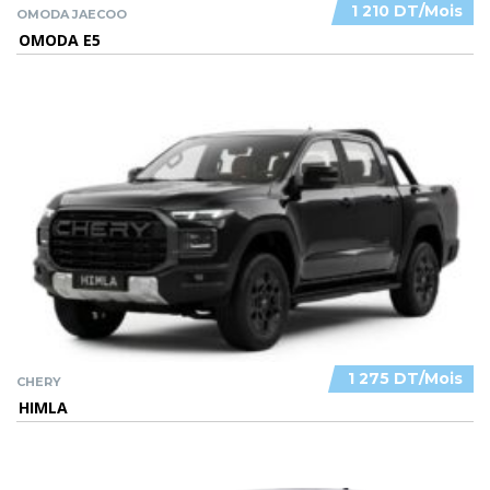
1 210 DT/Mois
OMODA JAECOO
OMODA E5
1 275 DT/Mois
CHERY
HIMLA