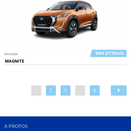
960 DT/Mois
NISSAN
MAGNITE
1
2
3
…
8
A PROPOS