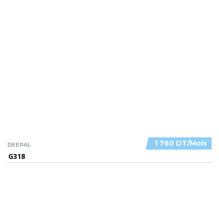
1 760 DT/Mois
DEEPAL
G318