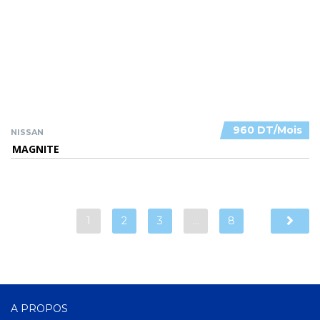
960 DT/Mois
NISSAN
MAGNITE
1
2
3
…
8
A PROPOS