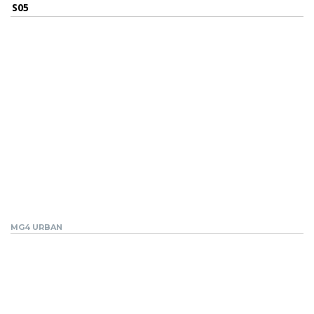
S05
MG4 URBAN