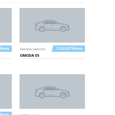
/Mois
1 210 DT/Mois
OMODA JAECOO
OMODA E5
/Mois