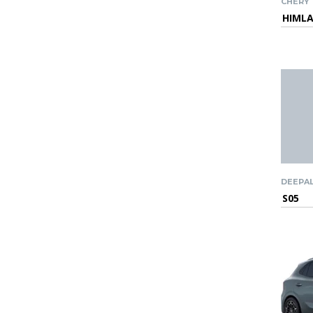
CHERY
HIML
DEEPA
S05