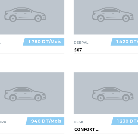
1 760 DT/Mois
1 420 DT
L
DEEPAL
S07
940 DT/Mois
1 230 DT
DRA
DFSK
CONFORT
...