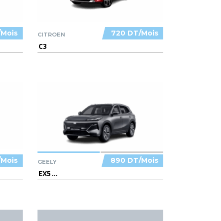
/Mois
720 DT/Mois
CITROEN
C3
/Mois
890 DT/Mois
GEELY
EX5
...