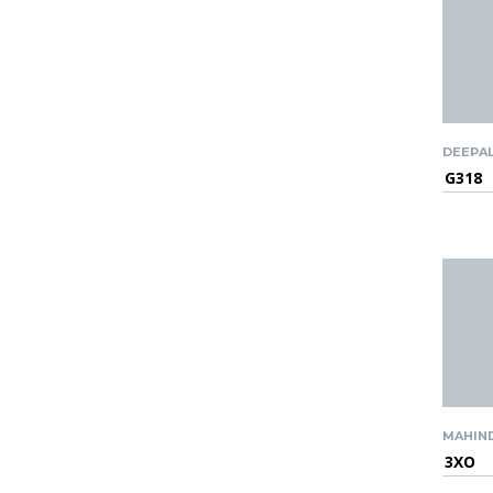
DEEPA
G318
MAHIN
3XO