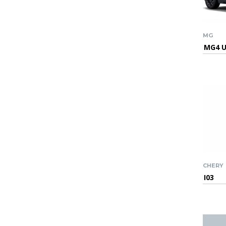
MG
MG4 
CHERY
I03