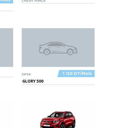
CHERY HIMLA
1 120 DT/Mois
DFSK
GLORY 500