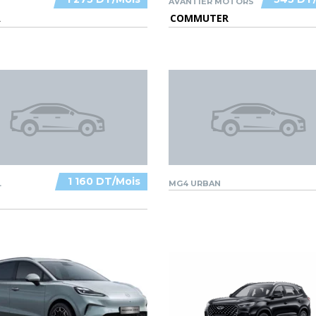
AVANTIER MOTORS
A
COMMUTER
1 160 DT/Mois
L
MG4 URBAN