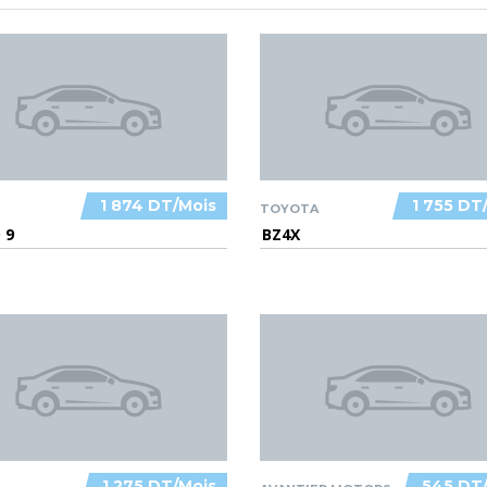
1 874 DT/Mois
1 755 DT
TOYOTA
 9
BZ4X
1 275 DT/Mois
545 DT