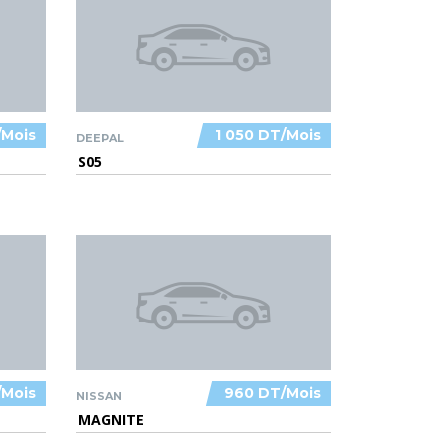
/Mois
1 050 DT/Mois
DEEPAL
S05
/Mois
960 DT/Mois
NISSAN
MAGNITE