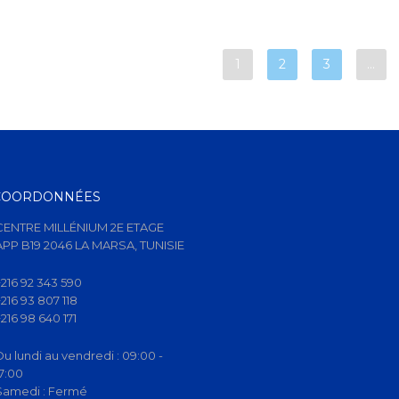
1
2
3
…
COORDONNÉES
CENTRE MILLÉNIUM 2E ETAGE
APP B19 2046 LA MARSA, TUNISIE
+216 92 343 590
+216 93 807 118
+216 98 640 171
Du lundi au vendredi :
09:00 -
17:00
Samedi :
Fermé