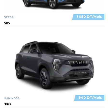
1 050 DT/Mois
DEEPAL
S05
940 DT/Mois
MAHINDRA
3XO