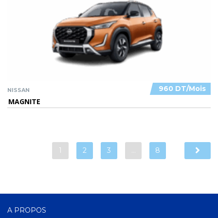
960 DT/Mois
NISSAN
MAGNITE
1
2
3
…
8
A PROPOS