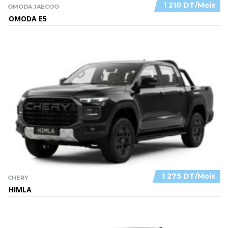
1 210 DT/Mois
OMODA JAECOO
OMODA E5
1 275 DT/Mois
CHERY
HIMLA