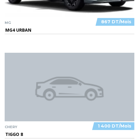
867 DT/Mois
MG
MG4 URBAN
1 400 DT/Mois
CHERY
TIGGO 8