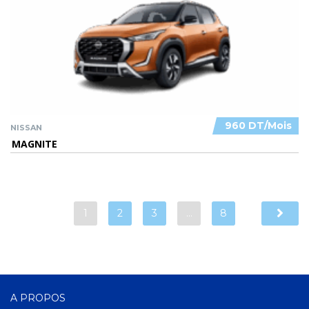
960 DT/Mois
NISSAN
MAGNITE
1
2
3
…
8
A PROPOS