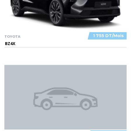
1 755 DT/Mois
TOYOTA
BZ4X