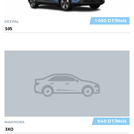
1 050 DT/Mois
DEEPAL
S05
940 DT/Mois
MAHINDRA
3XO