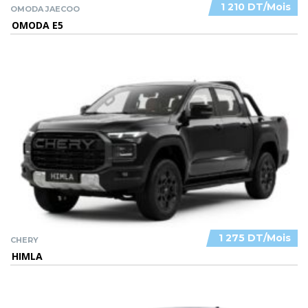
1 210 DT/Mois
OMODA JAECOO
OMODA E5
1 275 DT/Mois
CHERY
HIMLA